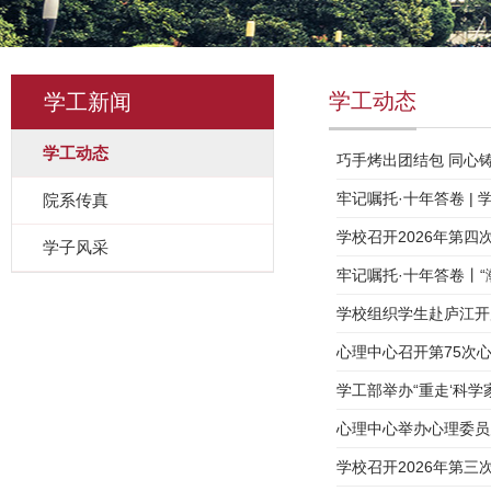
学工动态
学工新闻
学工动态
巧手烤出团结包 同心
牢记嘱托·十年答卷 
院系传真
学校召开2026年第四
学子风采
牢记嘱托·十年答卷丨
学校组织学生赴庐江开
心理中心召开第75次
学工部举办“重走‘科学
心理中心举办心理委员
学校召开2026年第三