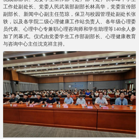
工作处副处长、党委人民武装部副部长林高华，党委宣传部
副部长、新闻中心副主任范琼，保卫与校园管理处副处长张
轶，以及各学院二级心理健康工作站
负责人
、各
年级
心理委
员代表
、心理中心专兼职心理咨询师和学生助理
等
140余人参
加了闭幕式。仪式由
党委
学生工作部副部长、心理健康教育
与咨询中心主任沈克祥主持。