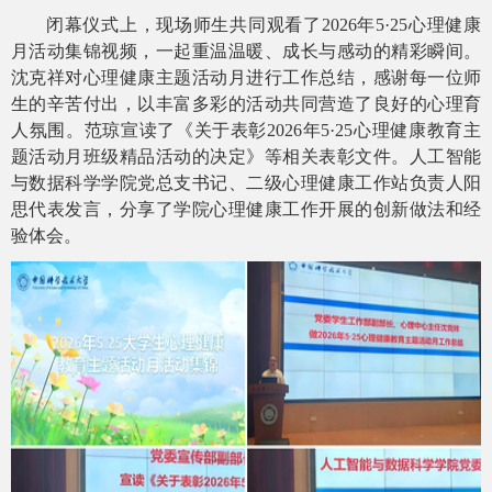
闭幕仪式上，现场师生共同
观看了
2026年5·25
心理健康
月
活动集锦视频，一起重温温暖、成长与感动的
精彩瞬间。
沈克祥对心理健康主题活动月进行工作总结，感谢每一位师
生的辛苦付出，以丰富多彩的活动共同营造了良好的心理育
人氛围。范琼宣读了《关于表彰
2026年5·25心理健康教育主
题活动月班级精品活动的决定
》等相关表彰
文件
。人工智能
与数据科学学院党总支书记、二级心理健康工作站负责人阳
思代表发言，分享了学院心理健康工作开展的
创新做法和经
验
体会。