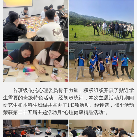
各班级依托
心理委员
骨干力量，积极组织开展了贴近学
生需要的
班级特色活动。
经初步统计，
本次主题活动月
期间
研究生和本科生班级
共举办了
14
3项
活动。经评选，
4
8
个活动
荣获第二十
五
届主题活动月
“心理健康精品活动”。