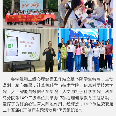
各学院和二级
心理健康工作
站立足本院
学生
特点，主动
谋划、精心部署，计算机科学与技术学院、信息科学技术学
院、
人工智能与数据科学学院、
人文与社会科学学院、
科学
岛分院等
14
个二级
单位
共举办
17项心理健康教育主题活动，
发挥了
良好的心理育人
阵地作用
。经评选，
1
4
个单位荣获第
二十
五
届心理健康主题活动月
“优秀组织奖”。