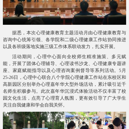
据悉，本次心理健康教育主题活动月由心理健康教育与
咨询中心
统筹引领
、
各
学院
和
二级心理健康工作站
协同推进
以及各
班级
落地实施三级工作体系联动发力，扎实开展
。
活动期间，心理中心面向全校师生
精准施策、多元赋
能，
开展了团体心理辅导
、心理读书沙龙、心理健康专题讲
座、家庭赋能指导以及心理
咨询案例督导
等
系列活动。
5月
25-26日，心理中心联合八个学院心理健康工作站在东校区和
高新园区分别举办心理嘉年华大型外场活动，
累计吸引近千
名师生积极参与。此次嘉年华沉浸式体验
活动不仅
丰富了
校
园
文化
生活，
点亮了心理育人氛围，更有效引导了广大
学生
关注自我健康和学会自我关怀
。