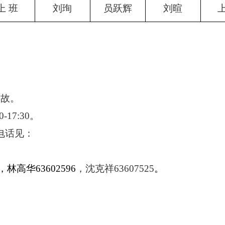
上 班
刘珣
员跃辉
刘暄
上
事故。
0-17:30
。
电话见：
，林高华
63602596
，沈克祥
63607525
。