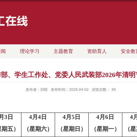
新闻
理论学习
主题教育
资助育人
安全教
部、学生工作处、党委人民武装部2026年清
发布者：刘暄
发布时间：2026-04-02
浏览次数：
85
月
3
日
4
月
4
日
4
月
5
日
4
月
6
日
4
星期五）
（星期六）
（星期日）
（星期一）
（星